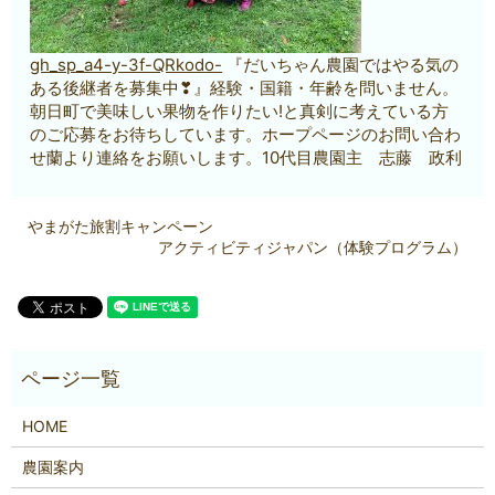
gh_sp_a4-y-3f-QRkodo-
『だいちゃん農園ではやる気の
ある後継者を募集中❣』経験・国籍・年齢を問いません。
朝日町で美味しい果物を作りたい!と真剣に考えている方
のご応募をお待ちしています。ホープページのお問い合わ
せ蘭より連絡をお願いします。10代目農園主 志藤 政利
やまがた旅割キャンペーン
アクティビティジャパン（体験プログラム）
HOME
農園案内