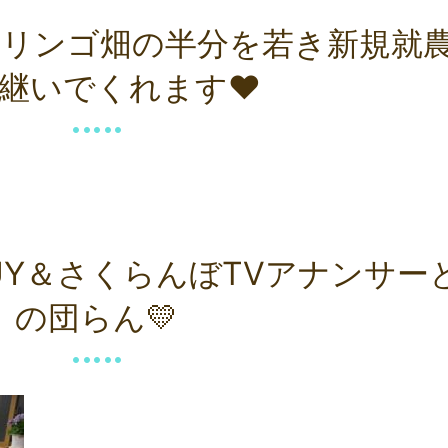
リンゴ畑の半分を若き新規就
継いでくれます❤
UY＆さくらんぼTVアナンサー
の団らん💛