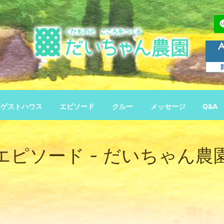
ゲストハウス
エピソード
クルー
メッセージ
Q&A
エピソード - だいちゃん農